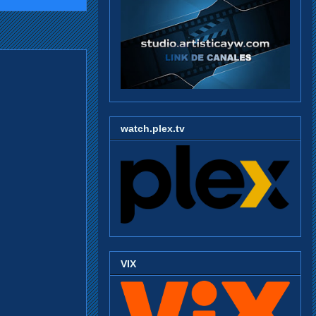
watch.plex.tv
VIX