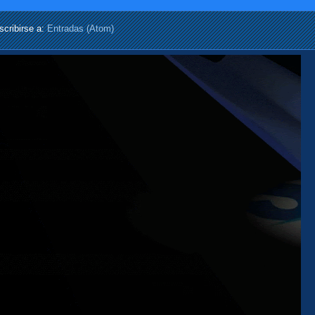
scribirse a:
Entradas (Atom)