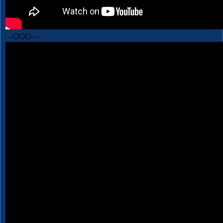
---OOO----