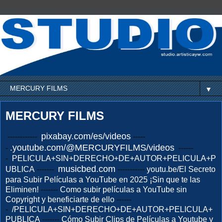
▼
MERCURY FILMS
pixabay.com/es/videos
------------
-----
.youtube.com/@MERCURYFILMS/videos
-
------
-
PELICULA+SIN+DERECHO+DE+AUTOR+PELICULA+P
musicbed.com
UBLICA
-------
-----------
youtu.be/El Secreto
para Subir Películas a YouTube en 2025 ¡Sin que te las
Eliminen!
-------
Como subir películas a YouTube sin
Copyright y beneficiarte de ello
------
-
/PELICULA+SIN+DERECHO+DE+AUTOR+PELICULA+
PUBLICA
-------
Cómo Subir Clips de Películas a Youtube y