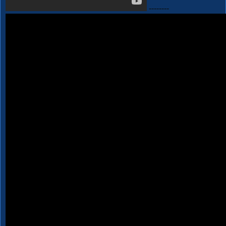
--------