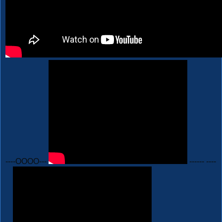
----OOOO---
------ ----