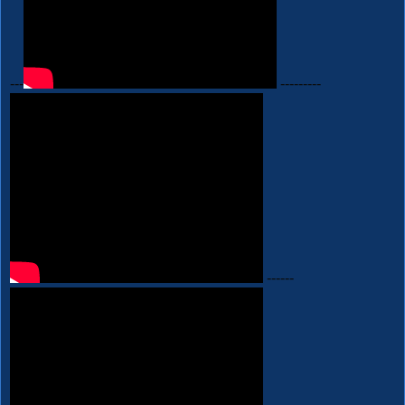
---
---------
------