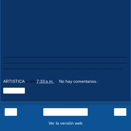
-------------------------------------------------------------------------------------
-------------------------------------------------------------------------------------
---------------------------------------------------------------------------------
ARTISTICA
a la/s
7:33 p.m.
No hay comentarios.:
Compartir
‹
›
Página Principal
Ver la versión web