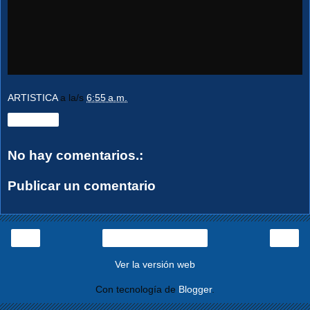
ARTISTICA
a la/s
6:55 a.m.
Compartir
No hay comentarios.:
Publicar un comentario
‹
›
Página Principal
Ver la versión web
Con tecnología de
Blogger
.