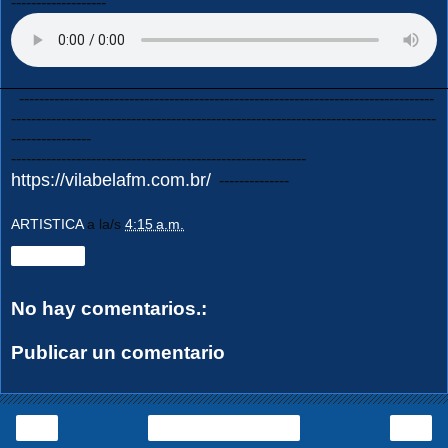
-------------------
-----------------------------------------------------------------------------------
-------------------------------------------------------------------------------------
----------------
-----------------------------------------------------------
https://vilabelafm.com.br/
--------------
ARTISTICA
a la/s
4:15 a.m.
Compartir
No hay comentarios.:
Publicar un comentario
‹
›
Página Principal